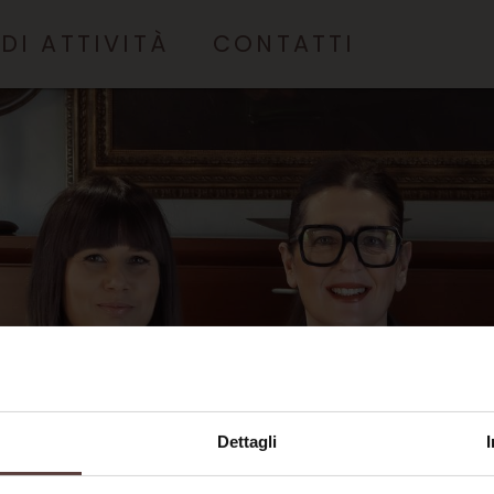
DI ATTIVITÀ
CONTATTI
ENZA ALLE IMPRESE
TTUALISTICA E
ZIOSI
I E PATRIMONIO
O DI FAMIGLIA E
SIONI
ZIONE ALTERNATIVA
OVERSIE
Dettagli