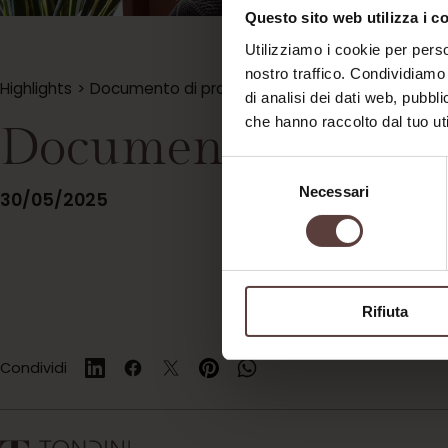
Questo sito web utilizza i c
Utilizziamo i cookie per perso
nostro traffico. Condividiamo 
Highlights
>
Documento di prova
di analisi dei dati web, pubbl
che hanno raccolto dal tuo uti
Documento di prov
Selezione
Necessari
del
30/05/2025
consenso
Rifiuta
Condividi